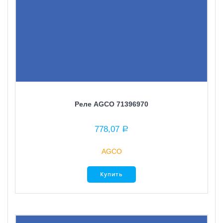
Реле AGCO 71396970
778,07
Р
AGCO
Купить