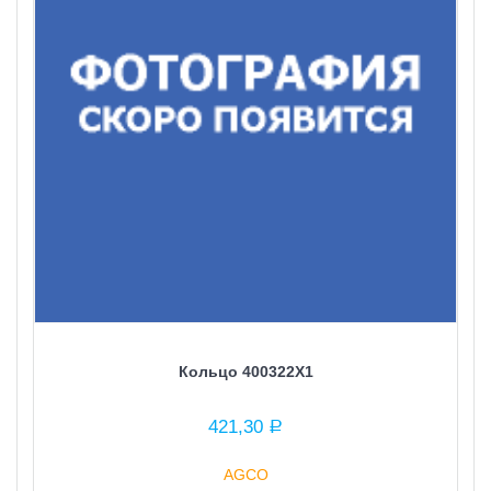
Кольцо 400322X1
421,30
Р
AGCO