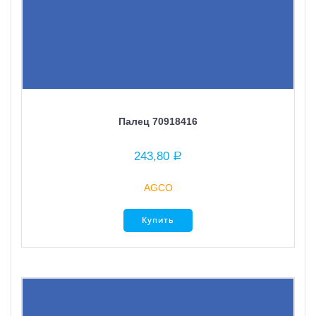
Палец 70918416
243,80
Р
AGCO
Купить