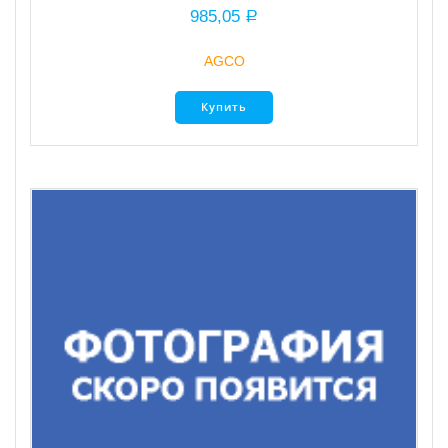
985,05
Р
AGCO
Купить