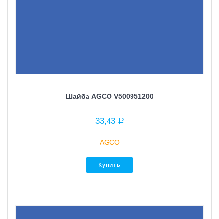
Шайба AGCO V500951200
33,43
Р
AGCO
Купить