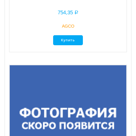
754,35
Р
AGCO
Купить