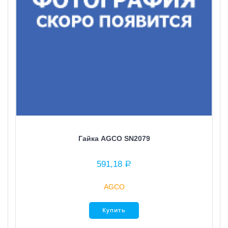
Гайка AGCO SN2079
591,18
Р
AGCO
Купить