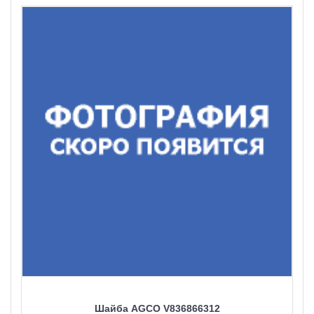
Шайба AGCO V836866312