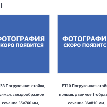
ы
53 Погрузочная стойка,
FT10 Погрузочная стой
рямая, звездообразное
прямая, двойное Т-обра
сечение 35×760 мм,
сечение 36×810 мм,