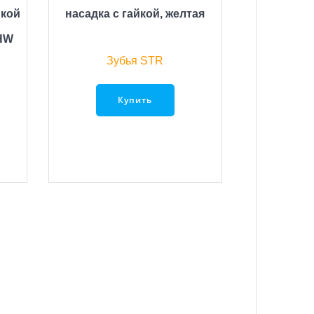
йкой
насадка с гайкой, желтая
SHW
Зубья STR
Купить