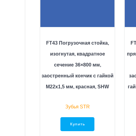
FT43 Погрузочная стойка,
FT
изогнутая, квадратное
пря
сечение 36×800 мм,
заостренный кончик с гайкой
за
M22x1,5 мм, красная, SHW
гай
Зубья STR
Купить