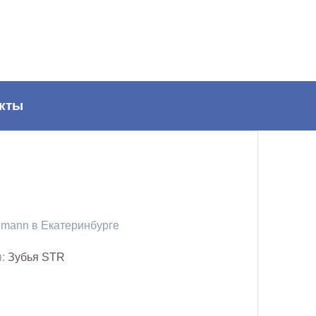
кты
emann в Екатеринбурге
я:
Зубья STR