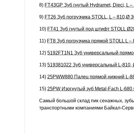
8)
FT43GP Зуб гнутый Hydramet, Dieci, L – 8
9)
FT26 Зуб погрузчика STOLL, L – 810,Ø 3
10)
FT41 Зуб гнутый под штифт STOLL Ø28
11)
FT8 Зуб погрузчика прямой STOLL L – 8
12)
5192FT1N1 Зуб универсальный прямой L-
13)
519381022 Зуб универсальный L-810, Ø 
14)
25PWW880 Палец прямой нижний L-880,
15)
25PW Изогнутый зуб Metal-Fach L-680
Самый большой склад пик сенажных, зубье
транспортными компаниями Байкал-Серв