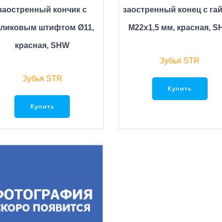
заостренный кончик с
заостренный конец с га
ликовым штифтом Ø11,
M22x1,5 мм, красная, 
красная, SHW
Зубья STR
Зубья STR
Купить
Купить