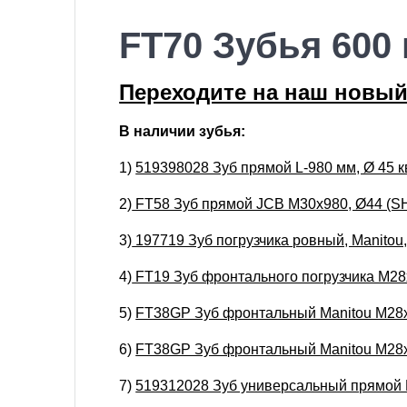
FT70 Зубья 600
Переходите на наш новый
В наличии зубья:
1)
519398028 Зуб прямой L-980 мм, Ø 45 кв
2)
FT58 Зуб прямой JCB M30x980, Ø44 (SH
3)
197719 Зуб погрузчика ровный, Manitou, 
4)
FT19 Зуб фронтального погрузчика M28
5)
FT38GP Зуб фронтальный Manitou M28x
6)
FT38GP Зуб фронтальный Manitou M28x
7)
519312028 Зуб универсальный прямой Hyd