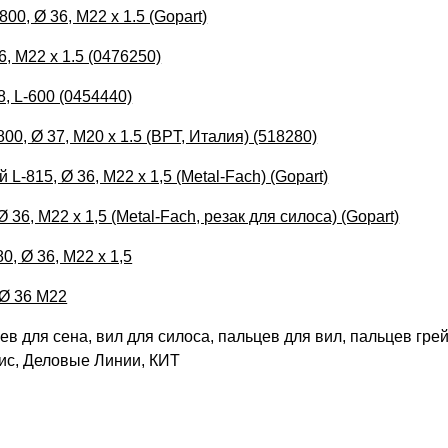
00, Ø 36, M22 x 1.5 (Gopart)
6, M22 x 1.5 (0476250)
, L-600 (0454440)
00, Ø 37, M20 x 1.5 (BPT, Италия) (518280)
815, Ø 36, M22 x 1,5 (Metal-Fach) (Gopart)
36, M22 x 1,5 (Metal-Fach, резак для силоса) (Gopart)
 Ø 36, M22 x 1,5
 Ø 36 M22
в для сена, вил для силоса, пальцев для вил, пальцев гре
ис, Деловые Линии, КИТ