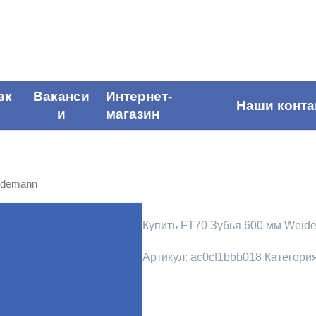
вк
Ваканси
Интернет-
Наши конта
и
магазин
idemann
Купить FT70 Зубья 600 мм Weid
Артикул:
ac0cf1bbb018
Категори