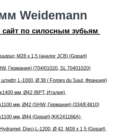
 мм Weidemann
 сайт по силосным зубьям
адрат, М28 х 1,5 (аналог JCB) (Gopart)
W, Германия) (704/01020, SL 70401020)
штифт, L-1000, Ø 38 ( Forges du Saut, Франция)
x1400 мм, Ø42 (BPT, Италия)
1100 мм, Ø42 (SHW, Германия) (334/E4810)
1100 мм, Ø44 (Gopart) (KK241166A)
ramet, Dieci,L-1200, Ø 42, M28 x 1,5 (Gopart)