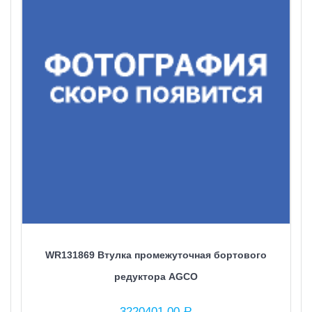
WR131869 Втулка промежуточная бортового
редуктора AGCO
3220401,00
Р