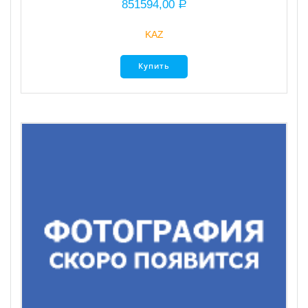
851594,00
Р
KAZ
Купить