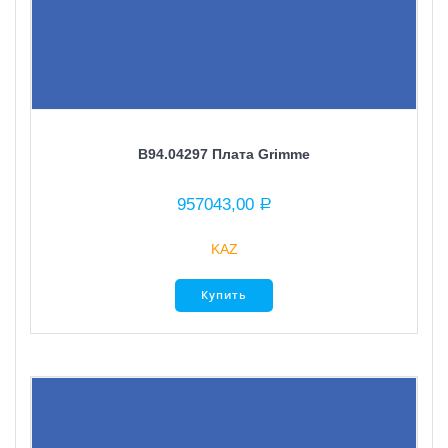
B94.04297 Плата Grimme
957043,00
Р
KAZ
Купить