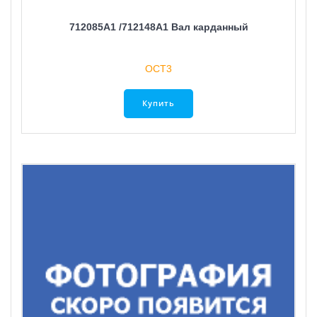
712085A1 /712148A1 Вал карданный
ОСТ3
Купить