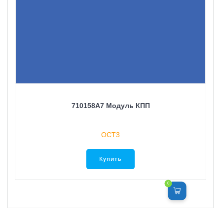
710158A7 Модуль КПП
ОСТ3
Купить
0