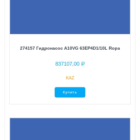
274157 Гидронасос A10VG 63EP4D1/10L Ropa
837107,00
Р
KAZ
Купить