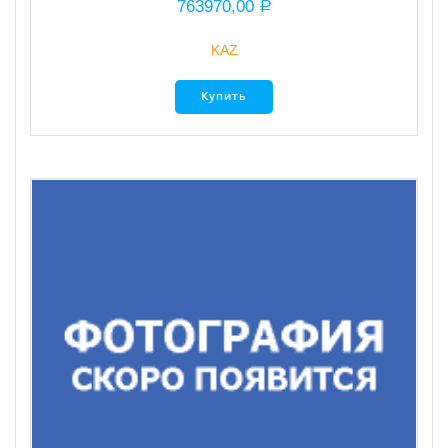
763970,00
Р
KAZ
Купить