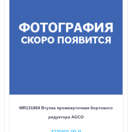
WR131869 Втулка промежуточная бортового
редуктора AGCO
3220401,00
Р