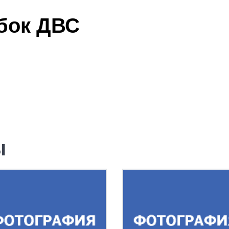
бок ДВС
ы