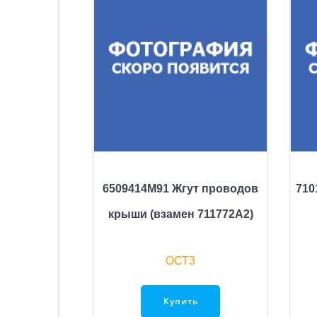
6509414M91 Жгут проводов
710
крыши (взамен 711772A2)
ОСТ3
Купить