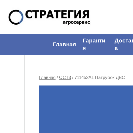
Гаранти
Доста
Главная
я
а
Главная
/
ОСТ3
/ 711452A1 Патрубок ДВС