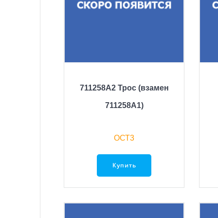
711258A2 Трос (взамен
711258А1)
ОСТ3
Купить