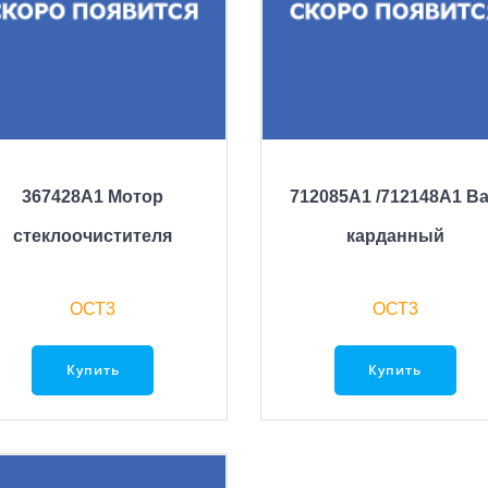
367428A1 Мотор
712085A1 /712148A1 В
стеклоочистителя
карданный
ОСТ3
ОСТ3
Купить
Купить