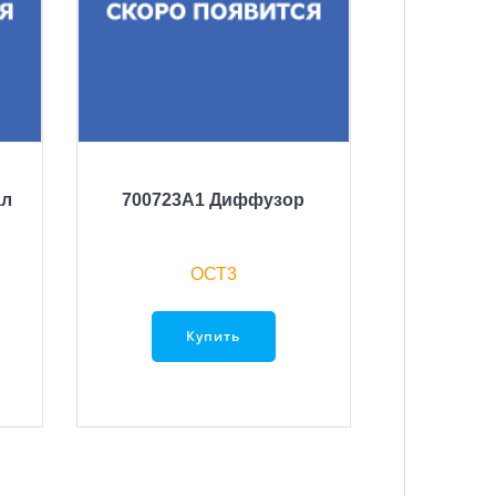
ал
700723A1 Диффузор
ОСТ3
Купить