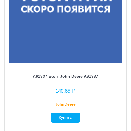
A61337 Болт John Deere A61337
140,65
Р
JohnDeere
Купить