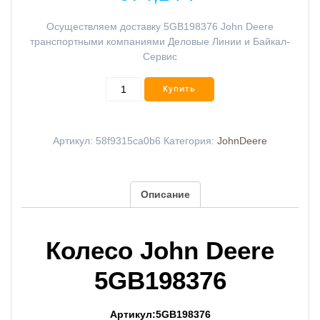
Осуществляем доставку 5GB198376 John Deere
транспортными компаниями Деловые Линии и Байкал-
Сервис
Купить
Артикул:
58f9315ca0b6
Категория:
JohnDeere
Описание
Колесо John Deere
5GB198376
Артикул:5GB198376