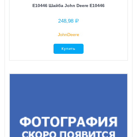
E10446 Шайба John Deere E10446
248,98
Р
JohnDeere
Купить