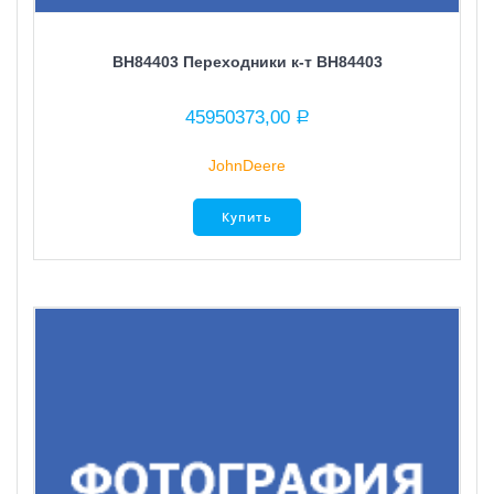
BH84403 Переходники к-т BH84403
45950373,00
Р
JohnDeere
Купить