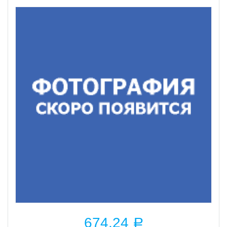
674,24
Р