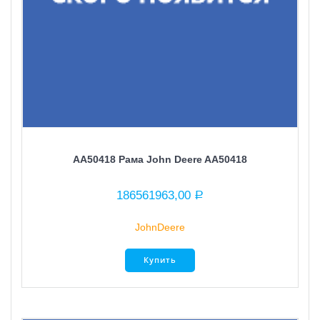
AA50418 Рама John Deere AA50418
186561963,00
Р
JohnDeere
Купить