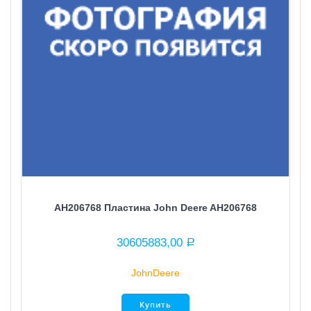
AH206768 Пластина John Deere AH206768
30605883,00
Р
JohnDeere
Купить