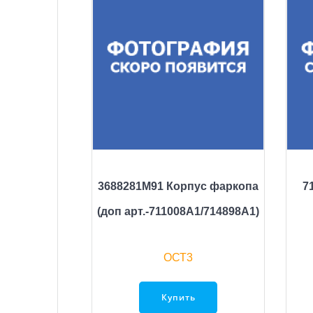
3688281M91 Корпус фаркопа
7
(доп арт.-711008A1/714898A1)
ОСТ3
Купить