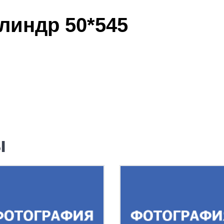
линдр 50*545
ы