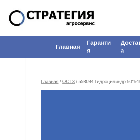
Гаранти
Доста
Главная
я
а
Главная
/
ОСТ3
/ 598094 Гидроцилиндр 50*54