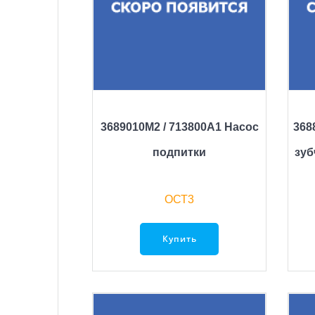
3689010M2 / 713800A1 Насос
368
подпитки
зуб
ОСТ3
Купить