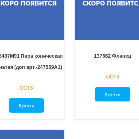
8487M91 Пара коническая
137662 Фланец
чатая (доп арт.-247559А1)
ОСТ3
ОСТ3
Купить
Купить