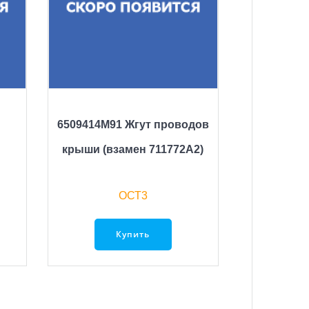
6509414M91 Жгут проводов
крыши (взамен 711772A2)
ОСТ3
Купить