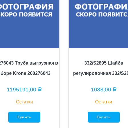
276043 Труба выгрузная в
332/S2895 Шайба
сборе Krone 200276043
регулировочная 332/S2
1195191,00
1088,00
Р
Р
Остатки
Остатки
Купить
Купить