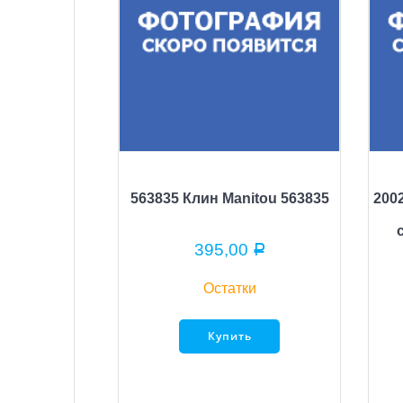
563835 Клин Manitou 563835
200
395,00
Р
Остатки
Купить