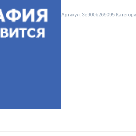
Артикул:
3e900b269095
Категор