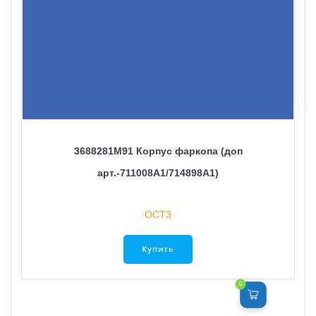
3688281M91 Корпус фаркопа (доп
арт.-711008A1/714898A1)
ОСТ3
Купить
0