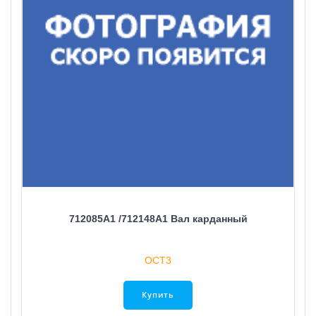
712085A1 /712148A1 Вал карданный
ОСТ3
Купить