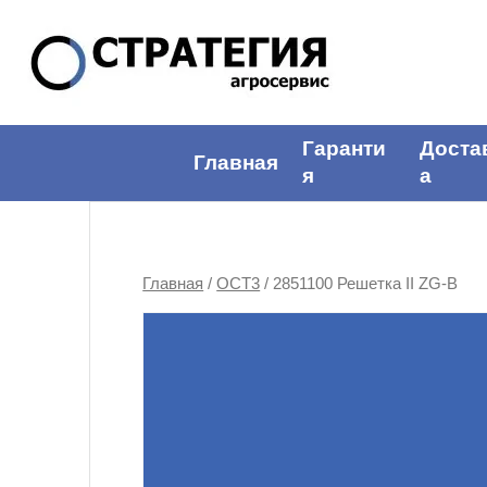
Гаранти
Доста
Главная
я
а
Главная
/
ОСТ3
/ 2851100 Решетка II ZG-B