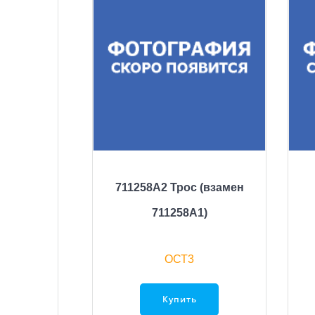
711258A2 Трос (взамен
711258А1)
ОСТ3
Купить