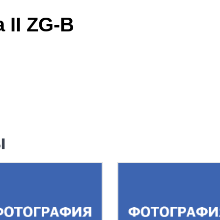
 II ZG-B
ы