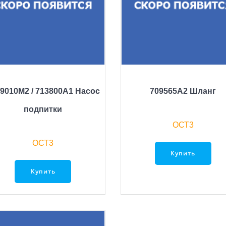
9010M2 / 713800A1 Насос
709565A2 Шланг
подпитки
ОСТ3
ОСТ3
Купить
Купить