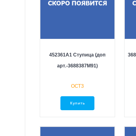
452361A1 Ступица (доп
368
арт.-3688387М91)
ОСТ3
Купить