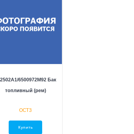
2502A1/6500972M92 Бак
топливный (рем)
ОСТ3
Купить