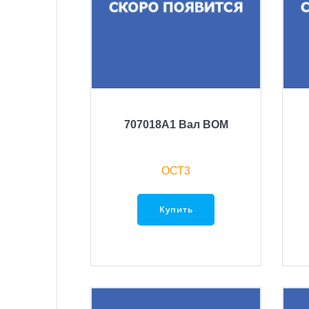
707018A1 Вал ВОМ
ОСТ3
Купить