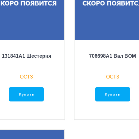
131841A1 Шестерня
706698A1 Вал ВОМ
ОСТ3
ОСТ3
Купить
Купить