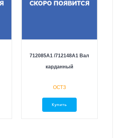
712085A1 /712148A1 Вал
карданный
ОСТ3
Купить