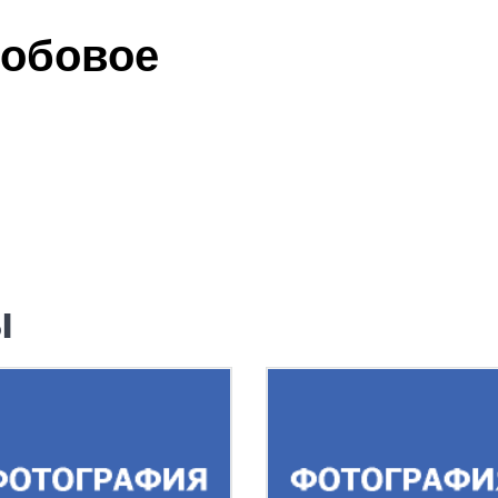
лобовое
ы