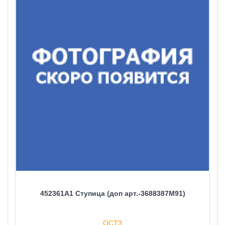
452361A1 Ступица (доп арт.-3688387М91)
ОСТ3