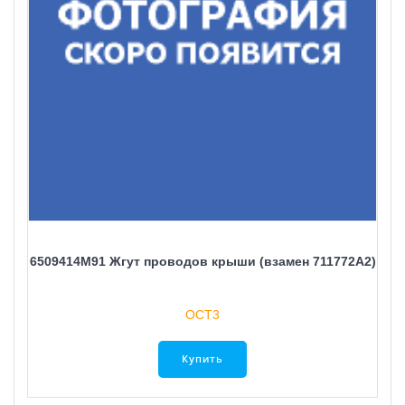
6509414M91 Жгут проводов крыши (взамен 711772A2)
ОСТ3
Купить