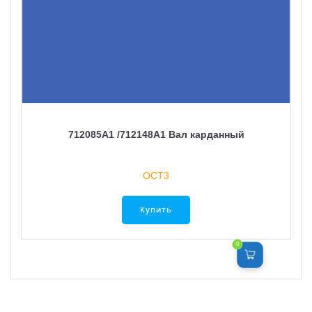
712085A1 /712148A1 Вал карданный
ОСТ3
Купить
0